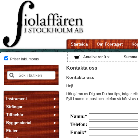
Startsida
Om Företaget
Köp
Antal varor
0
st
Summa
Priser inkl. moms
Kontakta oss
Kontakta oss
Hej!
Hör gärna av Dig om Du har tips, frågor ell
Instrument
Fyll i namn, e-post och telefon så hör vi av
Strängar
Tillbehör
Byggmaterial
Etuier