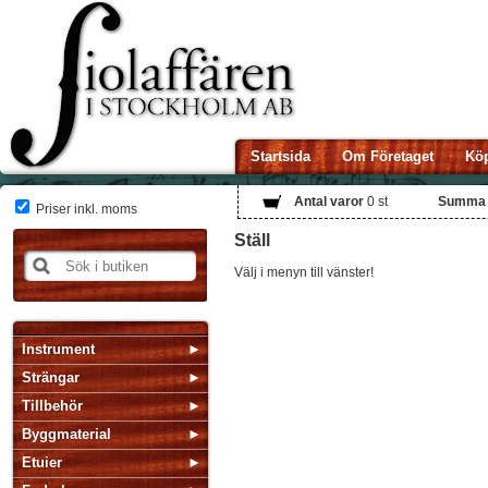
Startsida
Om Företaget
Köp
Antal varor
0
st
Summa
Priser inkl. moms
Ställ
Välj i menyn till vänster!
Instrument
Strängar
Tillbehör
Byggmaterial
Etuier