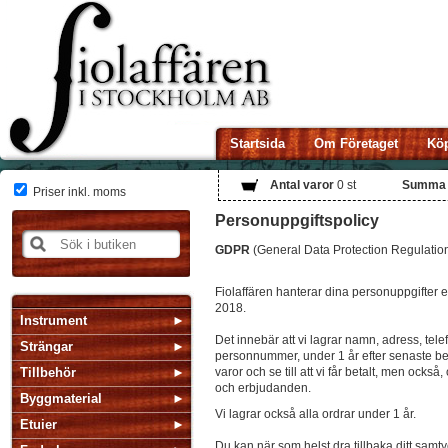
Startsida
Om Företaget
Köp
Antal varor
0
st
Summa
Priser inkl. moms
Personuppgiftspolicy
GDPR
(General Data Protection Regulatio
Fiolaffären hanterar dina personuppgifter 
2018.
Instrument
Det innebär att vi lagrar namn, adress, tel
Strängar
personnummer, under 1 år efter senaste bes
Tillbehör
varor och se till att vi får betalt, men ocks
och erbjudanden.
Byggmaterial
Vi lagrar också alla ordrar under 1 år.
Etuier
Du kan när som helst dra tillbaka ditt samtyc