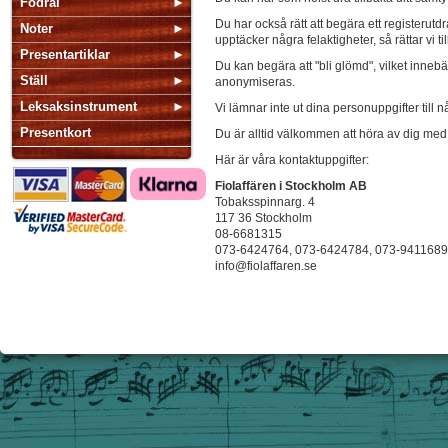
Fodral
Du har också rätt att begära ett registerutd
Noter
upptäcker några felaktigheter, så rättar vi t
Presentartiklar
Du kan begära att "bli glömd", vilket inneb
Ställ
anonymiseras.
Leksaksinstrument
Vi lämnar inte ut dina personuppgifter till
Presentkort
Du är alltid välkommen att höra av dig med
Här är våra kontaktuppgifter:
Fiolaffären i Stockholm AB
Tobaksspinnarg. 4
117 36 Stockholm
08-6681315
073-6424764, 073-6424784, 073-9411689
info@fiolaffaren.se