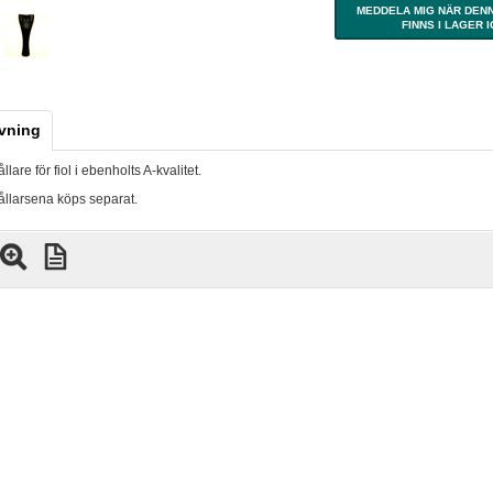
MEDDELA MIG NÄR DEN
FINNS I LAGER 
vning
lare för fiol i ebenholts A-kvalitet.
ållarsena köps separat.