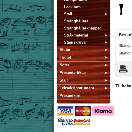
Lack mm
Stall
Stränghållare
Stränghållarknappar
Beskri
Stråkmaterial
Stämskruvar
Stränghål
Etuier
Strängh
Fodral
Noter
Presentartiklar
Ställ
Tillbaka
Leksaksinstrument
Presentkort