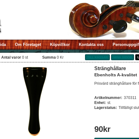
sida
Om Företaget
Köpvillkor
Kontakta oss
Personuppgif
Antal varor
0
st
Summa
0 Kr
TILL KASSAN
MINA SIDOR
Stränghållare
Ebenholts A-kvalitet
Prisvärd stränghållare för f
Artikelnummer:
370311
Enhet:
st.
Lagerstatus:
Tillfälligt slu
90
kr