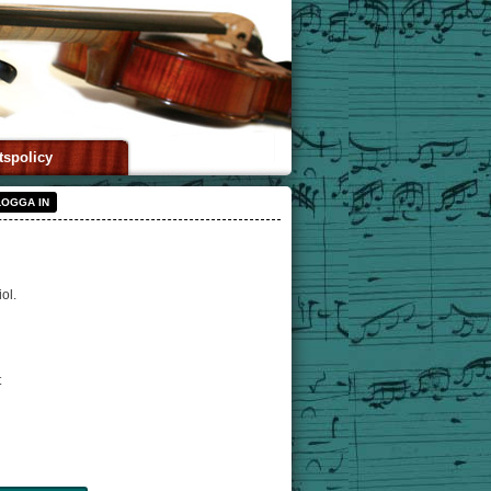
tspolicy
LOGGA IN
iol.
t