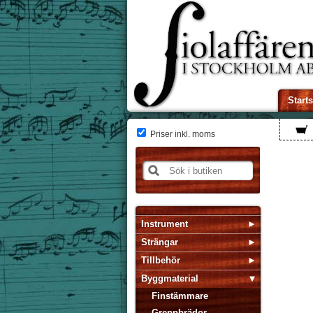
Start
Priser inkl. moms
Instrument
Strängar
Tillbehör
Byggmaterial
Finstämmare
Greppbrädor