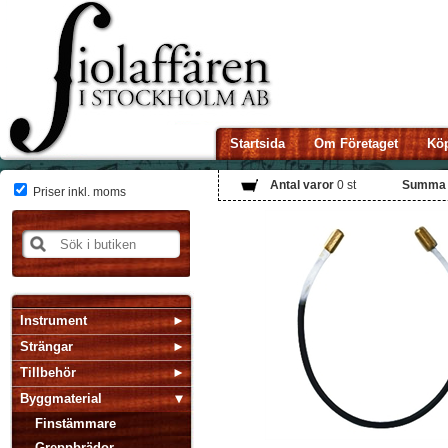
Startsida
Om Företaget
Köp
Antal varor
0
st
Summa
Priser inkl. moms
Instrument
Strängar
Tillbehör
Byggmaterial
Finstämmare
Greppbrädor