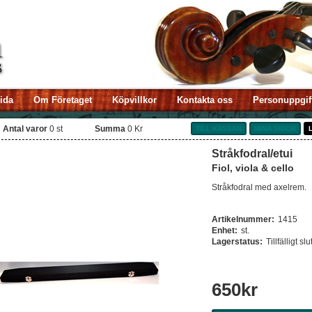
sida
Om Företaget
Köpvillkor
Kontakta oss
Personuppgif
Antal varor
0
st
Summa
0 Kr
TILL KASSAN
MINA SIDOR
Stråkfodral/etui
Fiol, viola & cello
Stråkfodral med axelrem.
Artikelnummer:
1415
Enhet:
st.
Lagerstatus:
Tillfälligt slu
650
kr