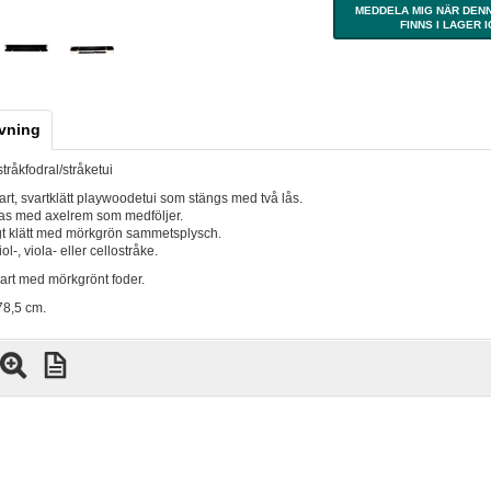
MEDDELA MIG NÄR DEN
FINNS I LAGER 
vning
stråkfodral/stråketui
bart, svartklätt playwoodetui som stängs med två lås.
as med axelrem som medföljer.
gt klätt med mörkgrön sammetsplysch.
ol-, viola- eller cellostråke.
art med mörkgrönt foder.
78,5 cm.