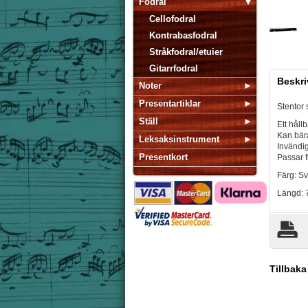
Fodral
Cellofodral
Kontrabasfodral
Stråkfodral/etuier
Gitarrfodral
Beskri
Noter
Presentartiklar
Stentor 
Ställ
Ett håll
Kan bär
Leksaksinstrument
Invändi
Presentkort
Passar fi
Färg: Sv
Längd: 
Tillbaka