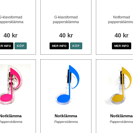
G-klavsformad
G-klavsformad
Notformad
appersklämma
pappersklämma
pappersklämma
40 kr
40 kr
40 kr
ER INFO
KÖP
MER INFO
KÖP
MER INFO
Notklämma
Notklämma
Notklämma
Pappersklämma
Pappersklämma
Pappersklämm