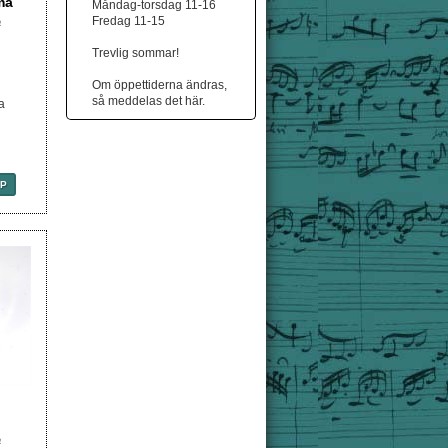
ma
Måndag-torsdag 11-16
Fredag 11-15
a
Trevlig sommar!
Om öppettiderna ändras,
d
så meddelas det här.
a
P
a