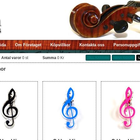
sida
Om Företaget
Köpvillkor
Kontakta oss
Personuppgif
Antal varor
0
st
Summa
0 Kr
TILL KASSAN
MINA SIDOR
or