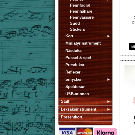
Pennfodral
Pennhållare
Pennvässare
p
Sudd
Stickers
Kort
Miniatyrinstrument
M
Näsdukar
Pussel & spel
Putsdukar
Reflexer
Smycken
Speldosor
USB-minnen
Ställ
Leksaksinstrument
Presentkort