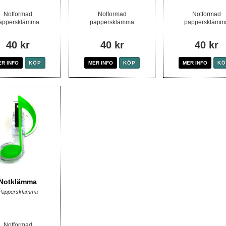
Notformad
Notformad
Notformad
appersklämma.
pappersklämma
pappersklämm
40 kr
40 kr
40 kr
ER INFO
KÖP
MER INFO
KÖP
MER INFO
KÖ
Notklämma
Pappersklämma
Notformad