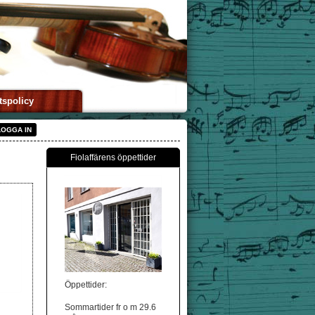
tspolicy
LOGGA IN
Fiolaffärens öppettider
Öppettider:
Sommartider fr o m 29.6