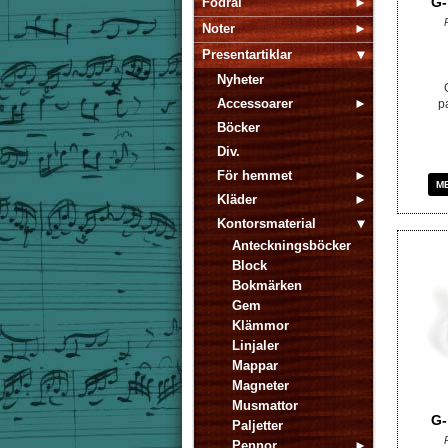
G-
Fodral
Noter
Presentartiklar
Nyheter
Accessoarer
p
Böcker
Div.
För hemmet
M
Kläder
Kontorsmaterial
Anteckningsböcker
Block
Bokmärken
Gem
Klämmor
Linjaler
Mappar
Magneter
Musmattor
G-
Paljetter
Pennor