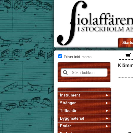
Start
Priser inkl. moms
Klämm
Instrument
Strängar
Tillbehör
Byggmaterial
Etuier