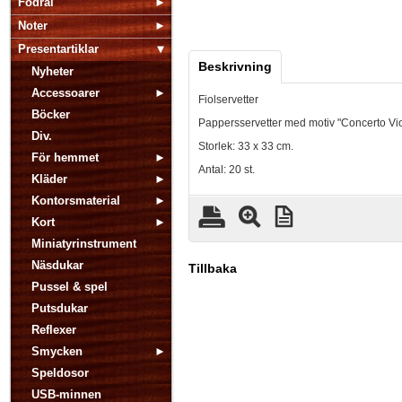
Fodral
Noter
Presentartiklar
Beskrivning
Nyheter
Accessoarer
Fiolservetter
Böcker
Pappersservetter med motiv "Concerto Vio
Div.
Storlek: 33 x 33 cm.
För hemmet
Antal: 20 st.
Kläder
Kontorsmaterial
Kort
Miniatyrinstrument
Näsdukar
Tillbaka
Pussel & spel
Putsdukar
Reflexer
Smycken
Speldosor
USB-minnen