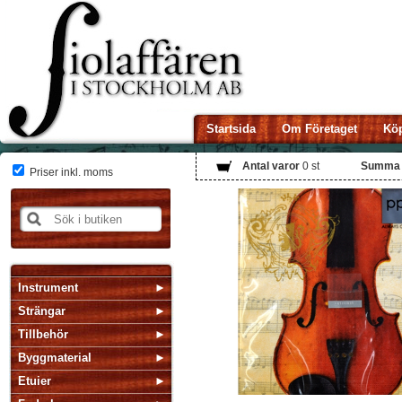
Startsida
Om Företaget
Köp
Antal varor
0
st
Summa
Priser inkl. moms
Instrument
Strängar
Tillbehör
Byggmaterial
Etuier