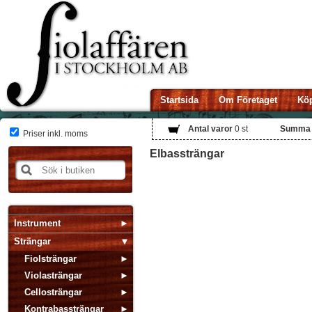
Startsida
Om Företaget
Köp
Antal varor
0
st
Summa
Priser inkl. moms
Elbassträngar
Instrument
Strängar
Fiolsträngar
Violasträngar
Cellosträngar
Kontrabassträngar