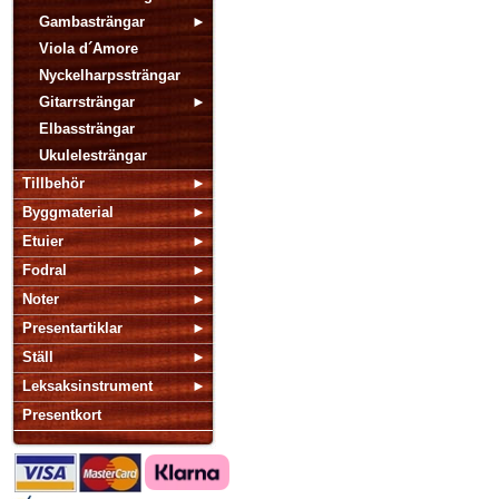
Gambasträngar
Viola d´Amore
Nyckelharpssträngar
Gitarrsträngar
Elbassträngar
Ukulelesträngar
Tillbehör
Byggmaterial
Etuier
Fodral
Noter
Presentartiklar
Ställ
Leksaksinstrument
Presentkort