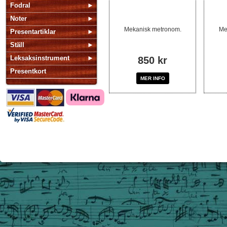
Fodral
Noter
Mekanisk metronom.
Me
Presentartiklar
Ställ
Leksaksinstrument
850 kr
Presentkort
MER INFO