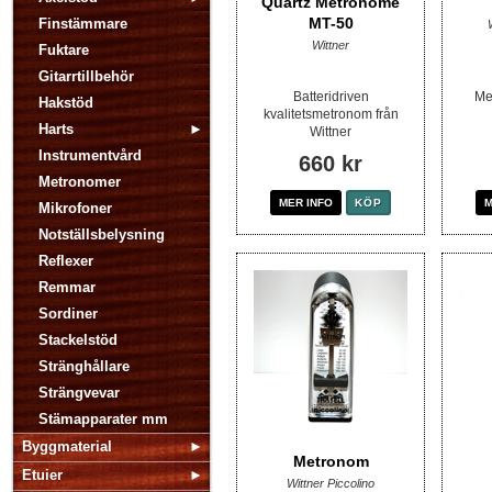
Quartz Metronome
MT-50
Finstämmare
Wittner
Fuktare
Gitarrtillbehör
Batteridriven
Me
Hakstöd
kvalitetsmetronom från
Harts
Wittner
Instrumentvård
660 kr
Metronomer
MER INFO
KÖP
M
Mikrofoner
Notställsbelysning
Reflexer
Remmar
Sordiner
Stackelstöd
Stränghållare
Strängvevar
Stämapparater mm
Byggmaterial
Metronom
Etuier
Wittner Piccolino