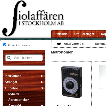
Startsida
Om Företaget
Köp
Antal varor
0
st
Summa
Priser inkl. moms
Metronomer
Instrument
Strängar
Tillbehör
Nyheter
Adressbrickor
Axelstöd