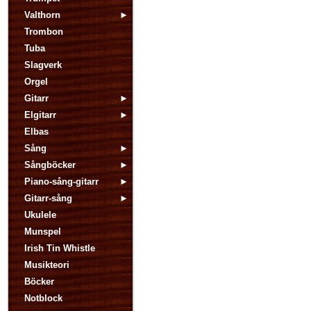
Valthorn
Trombon
Tuba
Slagverk
Orgel
Gitarr
Elgitarr
Elbas
Sång
Sångböcker
Piano-sång-gitarr
Gitarr-sång
Ukulele
Munspel
Irish Tin Whistle
Musikteori
Böcker
Notblock