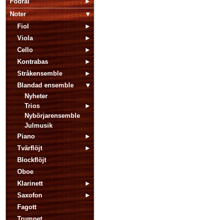
Fodral
Noter
Fiol
Viola
Cello
Kontrabas
Stråkensemble
Blandad ensemble
Nyheter
Trios
Nybörjarensemble
Julmusik
Piano
Tvärflöjt
Blockflöjt
Oboe
Klarinett
Saxofon
Fagott
Trumpet