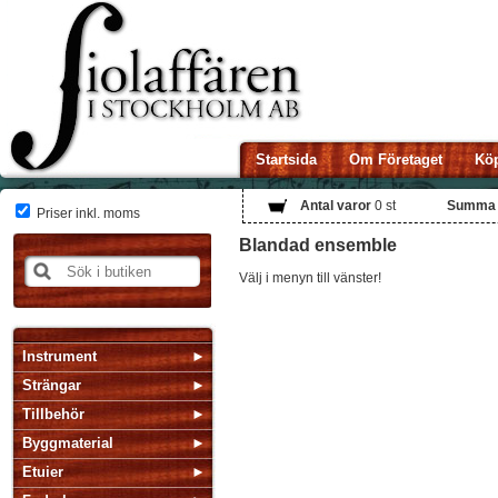
Startsida
Om Företaget
Köp
Antal varor
0
st
Summa
Priser inkl. moms
Blandad ensemble
Välj i menyn till vänster!
Instrument
Strängar
Tillbehör
Byggmaterial
Etuier