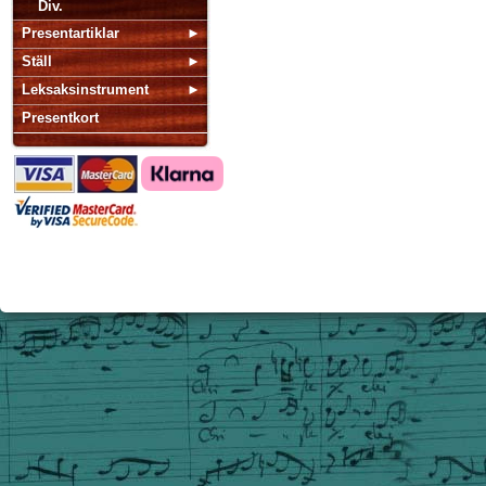
Div.
Presentartiklar
Ställ
Leksaksinstrument
Presentkort