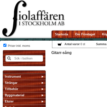
Startsida
Om Företaget
Köp
Antal varor
0
st
Summa
Priser inkl. moms
Gitarr-sång
Instrument
Strängar
Tillbehör
Byggmaterial
Etuier