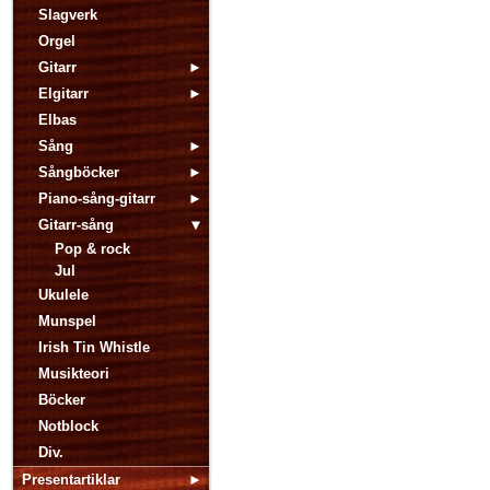
Slagverk
Orgel
Gitarr
Elgitarr
Elbas
Sång
Sångböcker
Piano-sång-gitarr
Gitarr-sång
Pop & rock
Jul
Ukulele
Munspel
Irish Tin Whistle
Musikteori
Böcker
Notblock
Div.
Presentartiklar