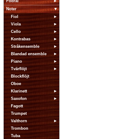
Fodral
Noter
Fiol
Viola
Cello
Kontrabas
Stråkensemble
Blandad ensemble
Piano
Tvärflöjt
Blockflöjt
Oboe
Klarinett
Saxofon
Fagott
Trumpet
Valthorn
Trombon
Tuba