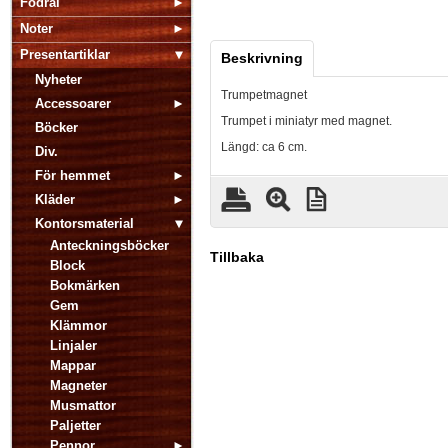
Fodral
Noter
Presentartiklar
Beskrivning
Nyheter
Trumpetmagnet
Accessoarer
Trumpet i miniatyr med magnet.
Böcker
Längd: ca 6 cm.
Div.
För hemmet
Kläder
Kontorsmaterial
Anteckningsböcker
Tillbaka
Block
Bokmärken
Gem
Klämmor
Linjaler
Mappar
Magneter
Musmattor
Paljetter
Pennor