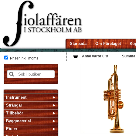
Startsida
Om Företaget
Köp
Antal varor
0
st
Summa
Priser inkl. moms
Instrument
Strängar
Tillbehör
Byggmaterial
Etuier