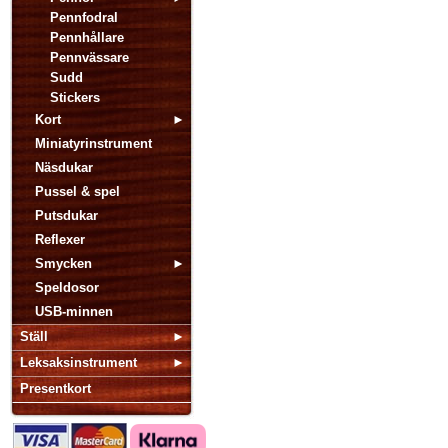
Pennfodral
Pennhållare
Pennvässare
Sudd
Stickers
Kort
Miniatyrinstrument
Näsdukar
Pussel & spel
Putsdukar
Reflexer
Smycken
Speldosor
USB-minnen
Ställ
Leksaksinstrument
Presentkort