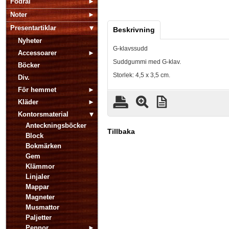
Fodral
Noter
Presentartiklar
Beskrivning
Nyheter
G-klavssudd
Accessoarer
Suddgummi med G-klav.
Böcker
Storlek: 4,5 x 3,5 cm.
Div.
För hemmet
Kläder
Kontorsmaterial
Anteckningsböcker
Tillbaka
Block
Bokmärken
Gem
Klämmor
Linjaler
Mappar
Magneter
Musmattor
Paljetter
Pennor