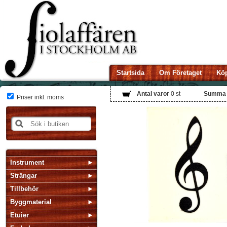
Startsida
Om Företaget
Köp
Antal varor
0
st
Summa
Priser inkl. moms
Instrument
Strängar
Tillbehör
Byggmaterial
Etuier