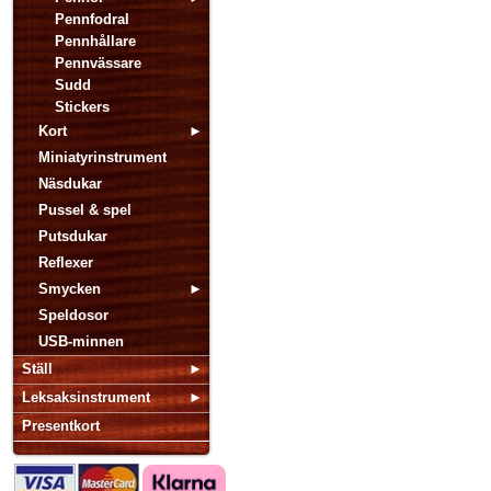
Pennfodral
Pennhållare
Pennvässare
Sudd
Stickers
Kort
Miniatyrinstrument
Näsdukar
Pussel & spel
Putsdukar
Reflexer
Smycken
Speldosor
USB-minnen
Ställ
Leksaksinstrument
Presentkort