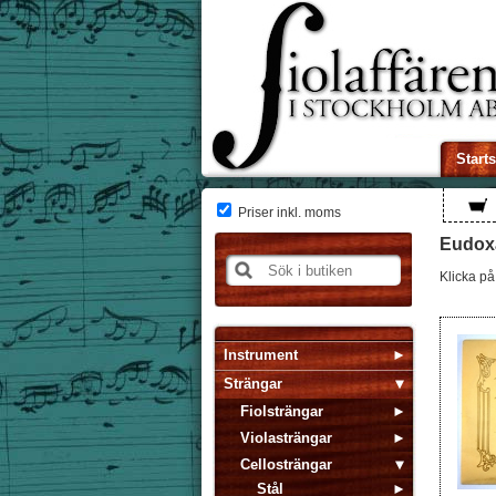
Start
Priser inkl. moms
Eudox
Klicka på 
Instrument
Strängar
Fiolsträngar
Violasträngar
Cellosträngar
Stål