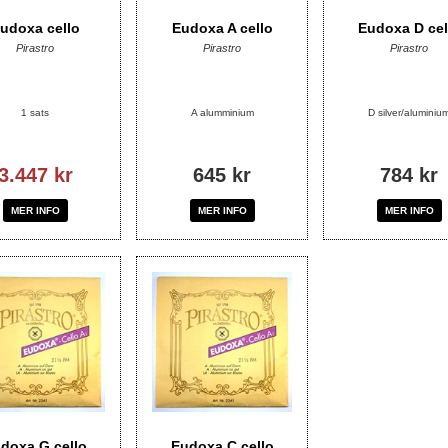
udoxa cello
Eudoxa A cello
Eudoxa D cel
Pirastro
Pirastro
Pirastro
1 sats
A alumminium
D silver/aluminiu
3.447 kr
645 kr
784 kr
MER INFO
MER INFO
MER INFO
doxa G cello
Eudoxa C cello