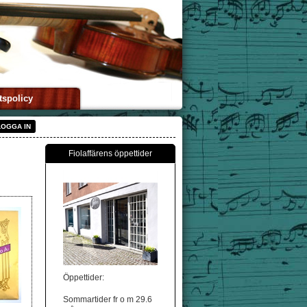
tspolicy
LOGGA IN
Fiolaffärens öppettider
Öppettider:
Sommartider fr o m 29.6