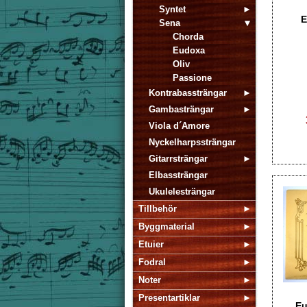
Syntet
E
Sena
Chorda
Eudoxa
Oliv
Passione
Kontrabassträngar
Gambasträngar
Viola d´Amore
Nyckelharpssträngar
Gitarrsträngar
Elbassträngar
Ukulelesträngar
Tillbehör
Byggmaterial
Etuier
Fodral
Noter
Presentartiklar
Eu