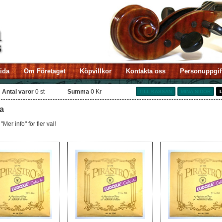
sida
Om Företaget
Köpvillkor
Kontakta oss
Personuppgif
Antal varor
0
st
Summa
0 Kr
TILL KASSAN
MINA SIDOR
a
"Mer info" för fler val!