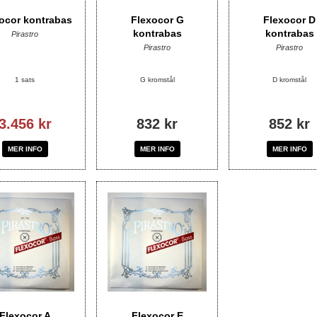
ocor kontrabas
Flexocor G
Flexocor D
kontrabas
kontrabas
Pirastro
Pirastro
Pirastro
1 sats
G kromstål
D kromstål
3.456 kr
832 kr
852 kr
MER INFO
MER INFO
MER INFO
Flexocor A
Flexocor E