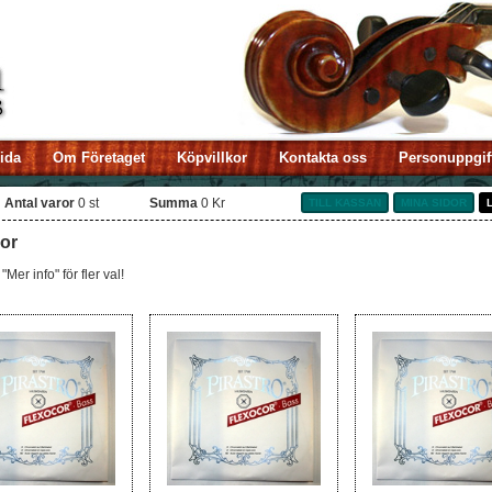
sida
Om Företaget
Köpvillkor
Kontakta oss
Personuppgif
Antal varor
0
st
Summa
0 Kr
TILL KASSAN
MINA SIDOR
or
"Mer info" för fler val!