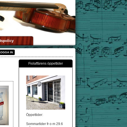
tspolicy
LOGGA IN
Fiolaffärens öppettider
Öppettider:
Sommartider fr o m 29.6