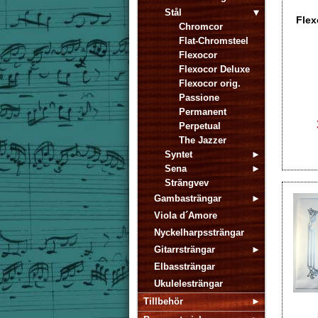
Stål
Flex
Chromcor
Flat-Chromsteel
Flexocor
Flexocor Deluxe
Flexocor orig.
Passione
Permanent
Perpetual
The Jazzer
Syntet
Sena
Strängvev
Gambasträngar
Viola d´Amore
Nyckelharpssträngar
Gitarrsträngar
Elbassträngar
Ukulelesträngar
Tillbehör