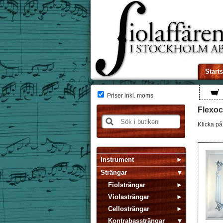
Start
Priser inkl. moms
Flexoc
Klicka på 
Instrument
Strängar
Fiolsträngar
Violasträngar
Cellosträngar
Kontrabassträngar