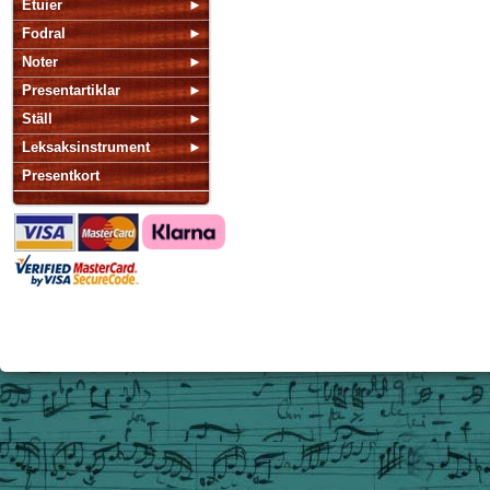
Etuier
Fodral
Noter
Presentartiklar
Ställ
Leksaksinstrument
Presentkort