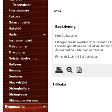
Reservdelar
Finstämmare
Fuktare
Gitarrtillbehör
Beskrivning
Hakstöd
Harts
Kun Collapsible
Instrumentvård
Ett ergonomiskt axelstöd som passar de fl
Metronomer
Fötterna går att fälla ner så att det tar mind
Är ställbart på både höjd och bredd.
Mikrofoner
Finns för 1/16-4/4-fiol och viola.
Notställsbelysning
Reflexer
Remmar
Sordiner
Stackelstöd
Tillbaka
Stränghållare
Strängvevar
Stämapparater mm
Byggmaterial