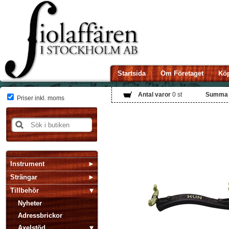
Startsida
Om Företaget
Köp
Antal varor
0
st
Summa
Priser inkl. moms
Instrument
Strängar
Tillbehör
Nyheter
Adressbrickor
Axelstöd