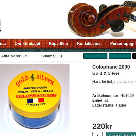
sida
Om Företaget
Köpvillkor
Kontakta oss
Personuppgif
Antal varor
0
st
Summa
0 Kr
TILL KASSAN
MINA SIDOR
Colophane 2000
Gold & Silver
Harts för fiol, viola och cell
Artikelnummer:
451069
Enhet:
st.
Lagerstatus:
I lager
220
kr