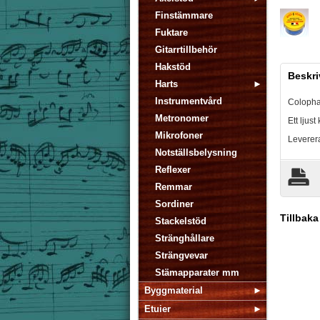
Finstämmare
Fuktare
Gitarrtillbehör
Hakstöd
Beskri
Harts
Instrumentvård
Colopha
Metronomer
Ett ljust
Mikrofoner
Leverera
Notställsbelysning
Reflexer
Remmar
Sordiner
Tillbaka
Stackelstöd
Stränghållare
Strängvevar
Stämapparater mm
Byggmaterial
Etuier