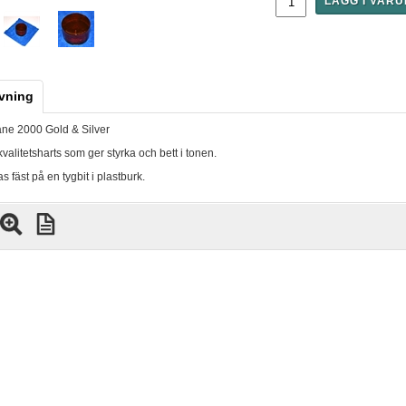
LÄGG I VAR
vning
ne 2000 Gold & Silver
 kvalitetsharts som ger styrka och bett i tonen.
s fäst på en tygbit i plastburk.