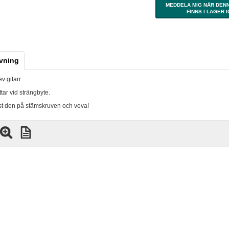
MEDDELA MIG NÄR DEN
FINNS I LAGER 
vning
v gitarr
tar vid strängbyte.
st den på stämskruven och veva!