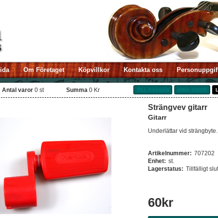
sida
Om Företaget
Köpvillkor
Kontakta oss
Personuppgif
Antal varor
0
st
Summa
0 Kr
TILL KASSAN
MINA SIDOR
Strängvev gitarr
Gitarr
Underlättar vid strängbyte.
Artikelnummer:
707202
Enhet:
st.
Lagerstatus:
Tillfälligt slu
60
kr