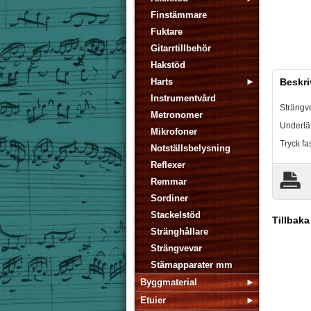
Finstämmare
Fuktare
Gitarrtillbehör
Hakstöd
Harts
Beskri
Instrumentvård
Strängve
Metronomer
Underlät
Mikrofoner
Tryck fa
Notställsbelysning
Reflexer
Remmar
Sordiner
Stackelstöd
Tillbaka
Stränghållare
Strängvevar
Stämapparater mm
Byggmaterial
Etuier