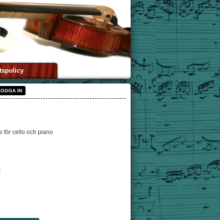
tspolicy
LOGGA IN
 för cello och piano
t