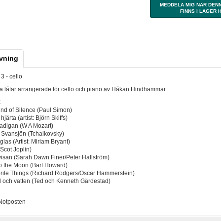
MEDDELA MIG NÄR DEN
FINNS I LAGER 
vning
3 - cello
a låtar arrangerade för cello och piano av Håkan Hindhammar.
:
nd of Silence (Paul Simon)
 hjärta (artist: Björn Skiffs)
Madigan (W A Mozart)
 Svansjön (Tchaikovsky)
 glas (Artist: Miriam Bryant)
Scot Joplin)
visan (Sarah Dawn Finer/Peter Hallström)
to the Moon (Bart Howard)
rite Things (Richard Rodgers/Oscar Hammerstein)
d och vatten (Ted och Kenneth Gärdestad)
 Notposten