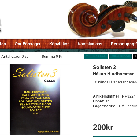
sida
Om Företaget
Köpvillkor
Kontakta oss
Personuppgif
Antal varor
0
st
Summa
0 Kr
TILL KASSAN
MINA SIDOR
Solisten 3
Håkan Hindhammar
10 kända låtar arrangerade
Artikelnummer:
NP3224
Enhet:
st.
Lagerstatus:
Tillfälligt slu
200
kr