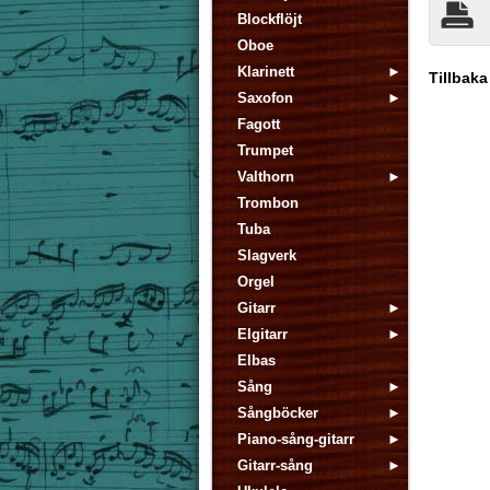
Blockflöjt
Oboe
Klarinett
Tillbaka
Saxofon
Fagott
Trumpet
Valthorn
Trombon
Tuba
Slagverk
Orgel
Gitarr
Elgitarr
Elbas
Sång
Sångböcker
Piano-sång-gitarr
Gitarr-sång