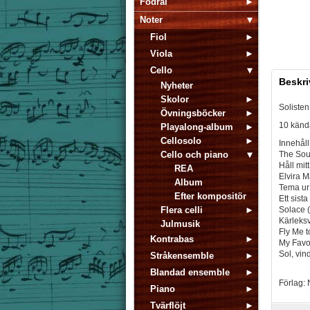
Fodral
Noter
Fiol
Viola
Cello
Beskri
Nyheter
Skolor
Solisten 
Övningsböcker
10 känd
Playalong-album
Cellosolo
Innehåll
Cello och piano
The Sou
Håll mitt
REA
Elvira 
Album
Tema ur
Efter kompositör
Ett sista
Flera celli
Solace (
Kärleks
Julmusik
Fly Me 
Kontrabas
My Favo
Sol, vin
Stråkensemble
Blandad ensemble
Förlag:
Piano
Tvärflöjt