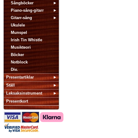
Sångböcker
Piano-sång-gitarr
Gitarr-sång
Ukulele
Munspel
Irish Tin Whistle
Musikteori
Böcker
Notblock
Div.
Presentartiklar
Ställ
Leksaksinstrument
Presentkort