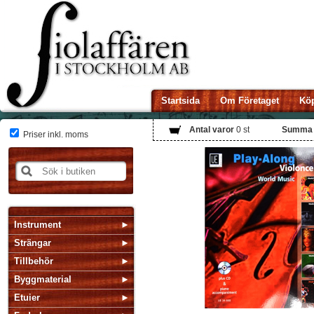
Startsida
Om Företaget
Köp
Antal varor
0
st
Summa
Priser inkl. moms
Instrument
Strängar
Tillbehör
Byggmaterial
Etuier