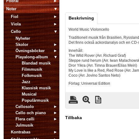
Fodral
Noter
Fiol
Beskrivning
Viola
World Music Violoncello
Cello
Traditionell musik från Brasilien, Ryssland
Nyheter
Det finns också ackordanalys och en CD-
Skolor
Övningsböcker
Innehåll:
The Wild Rover (Arr. Richard Graf)
Playalong-album
Steppe rund herum (Arr. Iwan Malachowsk
Blandad musik
Dror Yikra (Arr. Timna Brauer/Elias Meiri)
Filmmusik
My Love is like a Red, Red Rose (Arr. Ja
Folkmusik
Coco (Arr. Jovino Santos Neto)
Jazz
Förlag: Universal Edition
Klassisk musik
Musical
Populärmusik
Cellosolo
Cello och piano
Tillbaka
Flera celli
Julmusik
Kontrabas