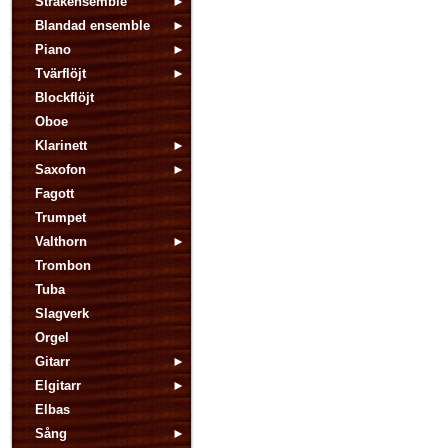
Stråkensemble
Blandad ensemble
Piano
Tvärflöjt
Blockflöjt
Oboe
Klarinett
Saxofon
Fagott
Trumpet
Valthorn
Trombon
Tuba
Slagverk
Orgel
Gitarr
Elgitarr
Elbas
Sång