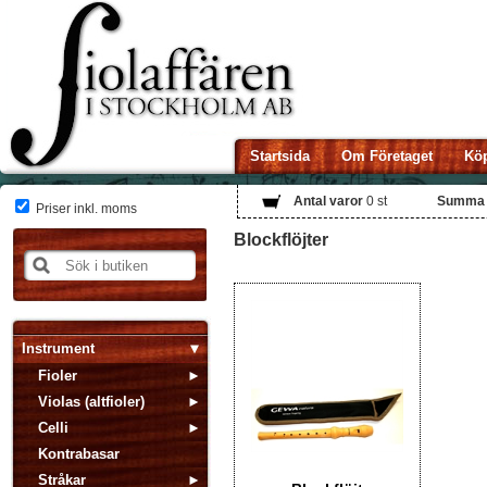
Startsida
Om Företaget
Köp
Antal varor
0
st
Summa
Priser inkl. moms
Blockflöjter
Instrument
Fioler
Violas (altfioler)
Celli
Kontrabasar
Stråkar