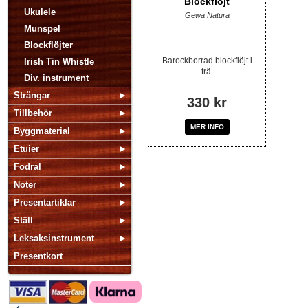
Blockflöjt
Ukulele
Gewa Natura
Munspel
Blockflöjter
Barockborrad blockflöjt i
Irish Tin Whistle
trä.
Div. instrument
Strängar
330 kr
Tillbehör
MER INFO
Byggmaterial
Etuier
Fodral
Noter
Presentartiklar
Ställ
Leksaksinstrument
Presentkort