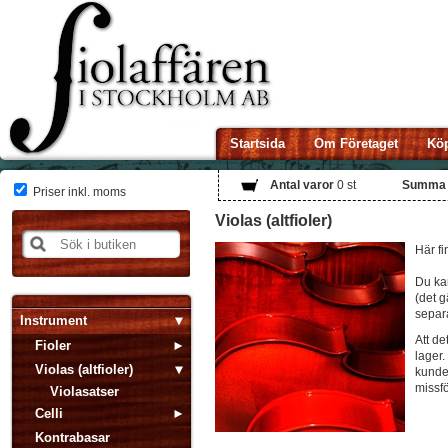
Startsida
Om Företaget
Köp
Antal varor
0
st
Summa
Priser inkl. moms
Violas (altfioler)
Här fi
Du kan
(det g
separa
Instrument
Att de
Fioler
lager.
Violas (altfioler)
kunden
missf
Violasatser
Celli
Kontrabasar