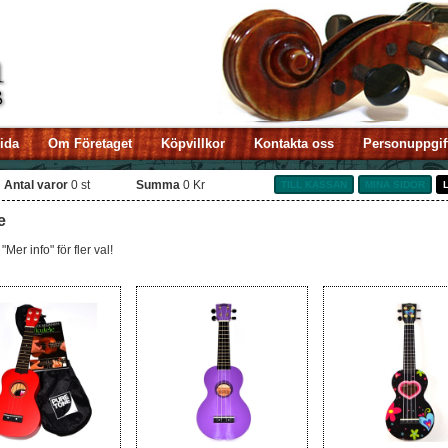
sida
Om Företaget
Köpvillkor
Kontakta oss
Personuppgif
Antal varor
0
st
Summa
0 Kr
TILL KASSAN
MINA SIDOR
e
"Mer info" för fler val!