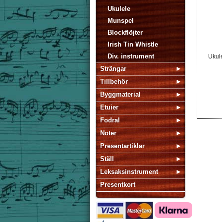
Ukulele
Munspel
Blockflöjter
Irish Tin Whistle
Div. instrument
Ukul
Strängar
Tillbehör
Byggmaterial
Etuier
Fodral
Noter
Presentartiklar
Ställ
Leksaksinstrument
Presentkort