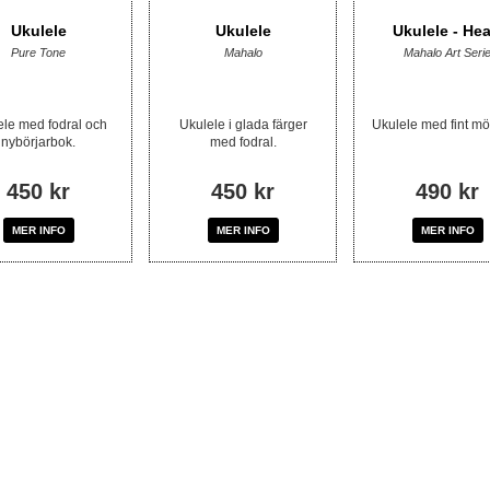
Ukulele
Ukulele
Ukulele - Hea
Pure Tone
Mahalo
Mahalo Art Seri
ele med fodral och
Ukulele i glada färger
Ukulele med fint mö
nybörjarbok.
med fodral.
450 kr
450 kr
490 kr
MER INFO
MER INFO
MER INFO