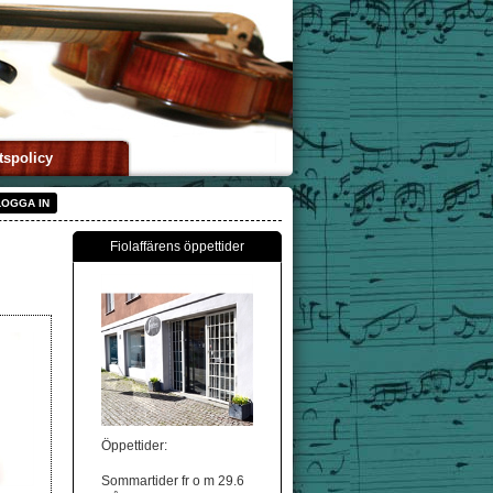
tspolicy
LOGGA IN
Fiolaffärens öppettider
Öppettider:
Sommartider fr o m 29.6