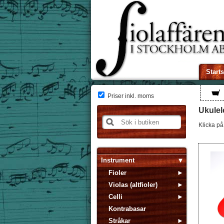
Start
Priser inkl. moms
Ukulel
Klicka på 
Instrument
Fioler
Violas (altfioler)
Celli
Kontrabasar
Stråkar