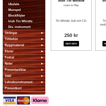
Irish Tin Whistle
Ir
Ukulele
Learn to Play
Munspel
Blockflöjter
Tin Whistle, bok och CD.
Ti
Irish Tin Whistle
nedl
Div. instrument
Strängar
250 kr
Tillbehör
MER INFO
M
Byggmaterial
Etuier
Fodral
Noter
Presentartiklar
Ställ
Leksaksinstrument
Presentkort