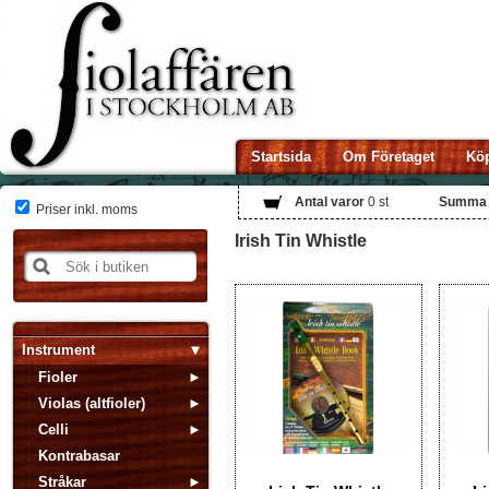
Startsida
Om Företaget
Köp
Antal varor
0
st
Summa
Priser inkl. moms
Irish Tin Whistle
Instrument
Fioler
Violas (altfioler)
Celli
Kontrabasar
Stråkar